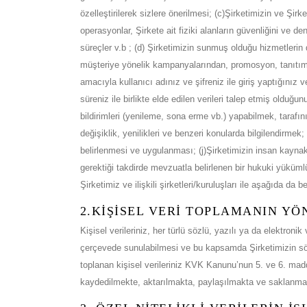
özelleştirilerek sizlere önerilmesi; (c)Şirketimizin ve Şirke
operasyonlar, Şirkete ait fiziki alanların güvenliğini ve d
süreçler v.b ; (d) Şirketimizin sunmuş olduğu hizmetlerin d
müşteriye yönelik kampanyalarından, promosyon, tanıtım,
amacıyla kullanıcı adınız ve şifreniz ile giriş yaptığınız v
süreniz ile birlikte elde edilen verileri talep etmiş olduğunu
bildirimleri (yenileme, sona erme vb.) yapabilmek, tarafınız
değişiklik, yenilikleri ve benzeri konularda bilgilendirmek; 
belirlenmesi ve uygulanması; (j)Şirketimizin insan kaynakl
gerektiği takdirde mevzuatla belirlenen bir hukuki yüküml
Şirketimiz ve ilişkili şirketleri/kuruluşları ile aşağıda da b
2.KİŞİSEL VERİ TOPLAMANIN YÖ
Kişisel verileriniz, her türlü sözlü, yazılı ya da elektroni
çerçevede sunulabilmesi ve bu kapsamda Şirketimizin söz
toplanan kişisel verileriniz KVK Kanunu’nun 5. ve 6. madd
kaydedilmekte, aktarılmakta, paylaşılmakta ve saklanmak