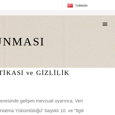
TURKISH
ENGLISH
UNMASI
İKASI ve GİZLİLİK
çevesinde gelişen mevzuat uyarınca, Veri
latma Yükümlülüğü” başlıklı 10. ve “İlgili