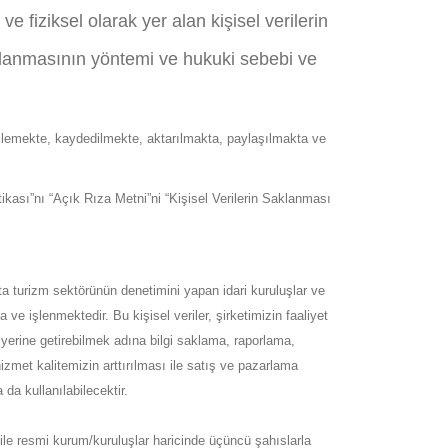
 fiziksel olarak yer alan kişisel verilerin
 toplanmasının yöntemi ve hukuki sebebi ve
 işlemekte, kaydedilmekte, aktarılmakta, paylaşılmakta ve
tikası”nı “Açık Rıza Metni”ni “Kişisel Verilerin Saklanması
şta turizm sektörünün denetimini yapan idari kuruluşlar ve
ve işlenmektedir. Bu kişisel veriler, şirketimizin faaliyet
ini yerine getirebilmek adına bilgi saklama, raporlama,
hizmet kalitemizin arttırılması ile satış ve pazarlama
 da kullanılabilecektir.
 ile resmi kurum/kuruluşlar haricinde üçüncü şahıslarla