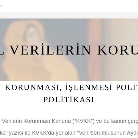
ul
EL VERİLERİN KOR
N KORUNMASI, İŞLENMESİ POLİT
POLİTİKASI
sel Verilerin Korunması Kanunu (“KVKK”) ve bu kanun çer
ika” yazısı ile KVKK’da yer alan “Veri Sorumlusunun Aydın