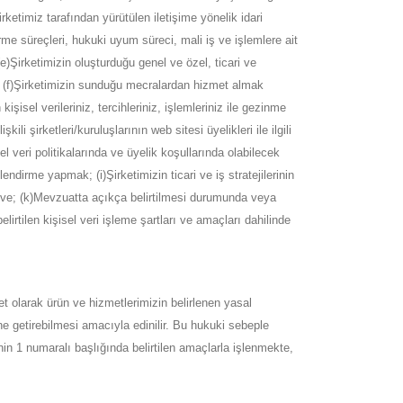
Şirketimiz tarafından yürütülen iletişime yönelik idari
irme süreçleri, hukuki uyum süreci, mali iş ve işlemlere ait
(e)Şirketimizin oluşturduğu genel ve özel, ticari ve
; (f)Şirketimizin sunduğu mecralardan hizmet almak
işisel verileriniz, tercihleriniz, işlemleriniz ile gezinme
li şirketleri/kuruluşlarının web sitesi üyelikleri ile ilgili
el veri politikalarında ve üyelik koşullarında olabilecek
ilendirme yapmak; (i)Şirketimizin ticari ve iş stratejilerinin
ni ve; (k)Mevzuatta açıkça belirtilmesi durumunda veya
rtilen kişisel veri işleme şartları ve amaçları dahilinde
ket olarak ürün ve hizmetlerimizin belirlenen yasal
 getirebilmesi amacıyla edinilir. Bu hukuki sebeple
in 1 numaralı başlığında belirtilen amaçlarla işlenmekte,