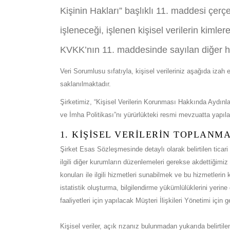
Kişinin Hakları” başlıklı 11. maddesi çerçe
işleneceği, işlenen kişisel verilerin kimle
KVKK’nın 11. maddesinde sayılan diğer hakl
Veri Sorumlusu sıfatıyla, kişisel verileriniz aşağıda iza
saklanılmaktadır.
Şirketimiz, “Kişisel Verilerin Korunması Hakkında Aydınlat
ve İmha Politikası”nı yürürlükteki resmi mevzuatta yapıla
1. KİŞİSEL VERİLERİN TOPLANM
Şirket Esas Sözleşmesinde detaylı olarak belirtilen ticari
ilgili diğer kurumların düzenlemeleri gerekse akdettiğimiz 
konuları ile ilgili hizmetleri sunabilmek ve bu hizmetlerin 
istatistik oluşturma, bilgilendirme yükümlülüklerini yerine
faaliyetleri için yapılacak Müşteri İlişkileri Yönetimi için
Kişisel veriler, açık rızanız bulunmadan yukarıda belirti