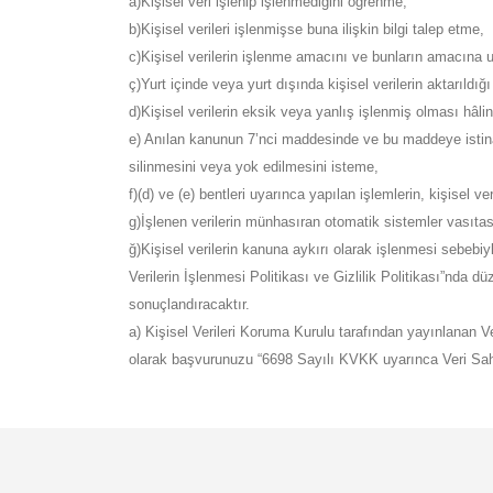
a)Kişisel veri işlenip işlenmediğini öğrenme,
b)Kişisel verileri işlenmişse buna ilişkin bilgi talep etme,
c)Kişisel verilerin işlenme amacını ve bunların amacına 
ç)Yurt içinde veya yurt dışında kişisel verilerin aktarıldığı
d)Kişisel verilerin eksik veya yanlış işlenmiş olması hâli
e) Anılan kanunun 7’nci maddesinde ve bu maddeye istinade
silinmesini veya yok edilmesini isteme,
f)(d) ve (e) bentleri uyarınca yapılan işlemlerin, kişisel ver
g)İşlenen verilerin münhasıran otomatik sistemler vasıtas
ğ)Kişisel verilerin kanuna aykırı olarak işlenmesi sebebiyle
Verilerin İşlenmesi Politikası ve Gizlilik Politikası”nda 
sonuçlandıracaktır.
a) Kişisel Verileri Koruma Kurulu tarafından yayınlanan Ve
olarak başvurunuzu “6698 Sayılı KVKK uyarınca Veri Sahib