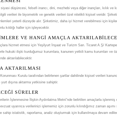
ŞLENMESİ
siyasi düşüncesi, felsefi inancı, dini, mezhebi veya diğer inançları, kılık ve k
li verileri ile biyometrik ve genetik verileri özel nitelikli kişisel veridir. Şirket
mleri yeterli düzeyde alır. Şirketimiz, daha iyi hizmet verebilmesi için kişilerin 
kıldığı haller için işleyecektir.
 KİMLERE VE HANGİ AMAÇLA AKTARILABİLEC
maçlara hizmet etmesi için Yeşilyurt İnşaat ve Turizm San. Ticaret A.Ş/ Kartep
plerle hukuki ilişki kurduğumuz kurumlara, kanunen yetkili kamu kurumları ve 
nde aktarılabilecektir.
NA AKTARILMASI
Korunması Kurulu tarafından belirlenen şartlar dahilinde kişisel verileri kanun
de yurt dışına aktarma yetkisine sahiptir.
NECEĞİ SÜRELER
lerin İşlenmesine İlişkin Aydınlatma Metni”nde belirtilen amaçlarla işlenmiş 
zuat uyarınca verilerinizi işlememiz için zorunlu kılındığımız zaman aşımı sü
e sahip istatistik, raporlama, analiz oluşturmak için kullanılmaya devam edilec