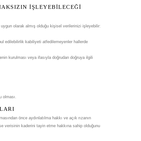
MAKSIZIN İŞLEYEBİLECEĞİ
un olarak almış olduğu kişisel verilerinizi işleyebilir:
edilebilirlik kabiliyeti atfedilemeyenler hallerde
eşmenin kurulması veya ifasıyla doğrudan doğruya ilgili
u olması.
LARI
nmasından önce aydınlatılma hakkı ve açık rızanın
e verisinin kaderini tayin etme hakkına sahip olduğunu