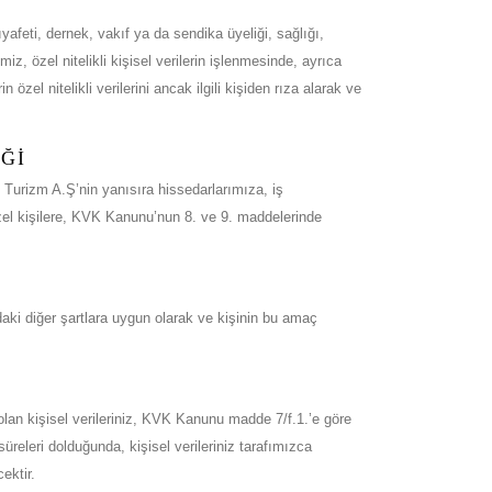
ıyafeti, dernek, vakıf ya da sendika üyeliği, sağlığı,
imiz, özel nitelikli kişisel verilerin işlenmesinde, ayrıca
özel nitelikli verilerini ancak ilgili kişiden rıza alarak ve
EĞİ
e Turizm A.Ş’nin yanısıra hissedarlarımıza, iş
özel kişilere, KVK Kanunu’nun 8. ve 9. maddelerinde
daki diğer şartlara uygun olarak ve kişinin bu amaç
olan kişisel verileriniz, KVK Kanunu madde 7/f.1.’e göre
releri dolduğunda, kişisel verileriniz tarafımızca
ektir.