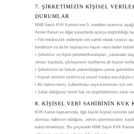
7. ŞİRKETİMİZİN KİŞİSEL VERİL
DURUMLAR
6698 Sayılı KVK Kanunu’nun 5. maddesi uyarınca, aşağıdaki
Anılan Kanun ve diğer kanunlarda açıkça öngörüldüğü hal
• Fiili imkânsızlık nedeniyle veri sahibi olarak rızanızı 
kendinizin ya da bir başkasının hayatı veya beden bütünl
• Şirketimiz ve ilişkili şirketleri/kuruluşları, yukarıdaki b
olması kaydıyla, sözleşmenin taraflarına ait kişisel verile
• Şirketimizin bir hukuki yükümlülüğünü yerine getirebilme
• Kişisel verinizin tarafınızca sosyal medya aracılığıyla v
• Bir hakkın tesisi, kullanılması veya korunması için veri
• Sahip olduğunuz temel hak ve özgürlüklerinize zarar ve
8. KİŞİSEL VERİ SAHİBİNİN KV
KVK Kanun kapsamında, ilgili kişinin kişisel verisinin 
alınması hakkının olduğunu, verinin işlenmesinden, kayd
kabul etmekteyiz. Bu çerçevede 6698 Sayılı KVK Kanunu 