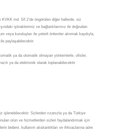
e KVKK md. 5/f.2’de öngörülen diğer hallerde, siz
ışındaki iştiraklerimiz ve bağlantılarımız ile doğrudan
rum veya kuruluşları ile yeterli önlemler alınmak kaydıyla,
ile paylaşabilecektir.
; otomatik ya da otomatik olmayan yöntemlerle, ofisler,
yazılı ya da elektronik olarak toplanabilecektir.
.
z işlenebilecektir. Sizlerden rızanızla ya da Türkiye
unulan ürün ve hizmetlerden sizleri faydalandırmak için
erin beğeni, kullanım alışkanlıkları ve ihtiyaçlarına göre