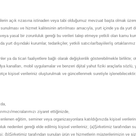
erilerin açık rızasına istinaden veya tabi olduğumuz mevzuat başta olmak üzer
r sunulması ve hizmet kalitesinin artırılması amacıyla, yurt içinde ya da yurt d
e veya yasal bir zorunluluk gereği bu verileri talep etmeye yetkili olan kamu ku
 yurt dışındaki kurumlar, tedarikçiler, yetkili satıcılar/bayiiler/iş ortaklarımız 
ünler ya da ticari faaliyetlere bağlı olarak değişkenlik gösterebilmekle birlikte
ya kanalları, mobil uygulamalar ve benzeri dijital yahut fiziki araçlarla sözlü, 
çe kişisel verileriniz oluşturulmak ve güncellenmek suretiyle işlenebilecektir
zda,
rımızı/mecralarımızı ziyaret ettiğinizde,
enlenen eğitim, seminer veya organizasyonlara katıldığınızda kişisel verilerini
k nedenleri gereği elde edilmiş kişisel verileriniz; (a)Şirketimiz tarafından s
si; (b)Şirketimiz tarafından sunulan ürün ve hizmetlerin müşterilerimizin ve sizl