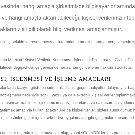
vesinde; hangi amaçla şirketimizde bilgisayar ortamında ve
re ve hangi amaçla aktarılabileceği, kişisel verilerinizin
arınızla ilgili olarak bilgi verilmesi amaçlanmıştır.
h edilmiş şekilde ve resmi mevzuat tarafından emredilen sınırlar çerçevesinde
ma Metni”ni “Kişisel Verilerin Korunması, İşlenmesi Politikası ve Gizlilik Poli
bilecek değişiklikler çerçevesinde her zaman güncelleme hakkını saklı tutar.
ASI, İŞLENMESİ VE İŞLEME AMAÇLARI
 alanlarda faaliyet gösteren şirketimiz, bahsi geçen faaliyetler dolayısıyla; ba
sözleşmeler nedeniyle sözlü, yazılı ya da elektronik kişisel veriler toplanmakta 
kalitesini arttırabilmek, şirketimizin satış, pazarlama ve sair ticari faaliyetler
 getirmek amacıyla kullanılacaktır. Ayrıca kişisel veriler, sizlere sunduğumuz 
 gerçekleştirilen şirket içi ve şirket dışı uygulamaları gibi çalışmalar kapsamında
len amaçlar dışında kullanılmayacak olup, yasal yükümlülükler ve zorunluluklar