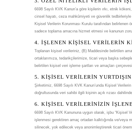
3. ÖZEL NİTELİKLİ VERİLERİN İ
6698 Sayılı KVK Kanun’a göre kişilerin ırkı, etnik kökeni, 
cinsel hayatı, ceza mahkûmiyeti ve güvenlik tedbirleriyle ilgi
Kişisel Verilerin Korunması Kurulu tarafından belirlenen önle
sadece toplama amacına hizmet etmesi ve kanunun zorunlu 
4. İŞLENEN KİŞİSEL VERİLERİN
Toplanan kişisel verileriniz, (B) Maddesinde belirtilen a
ortaklarımıza, tedarikçilerimize, ticari veya başka sebe
belirtilen kişisel veri işleme şartları ve amaçları çerçevesi
5. KİŞİSEL VERİLERİN YURTDIŞI
Şirketimiz, 6698 Sayılı KVK Kanun’unda Kişisel Verilerin 
doğrultusunda veri sahibi ilgili kişinin açık rızası dahilin
6. KİŞİSEL VERİLERİNİZİN İŞLE
6698 Sayılı KVK Kanununa uygun olarak, işbu “Kişisel Veri
işlenmesi gerektiren amaç ortadan kalktığında ve/veya mev
silinecek, yok edilecek veya anonimleştirerek ticari önem