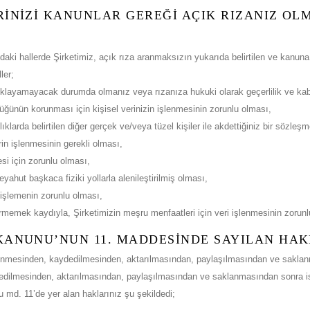
ERİNİZİ KANUNLAR GEREĞİ AÇIK RIZANIZ OL
 hallerde Şirketimiz, açık rıza aranmaksızın yukarıda belirtilen ve kanuna uyg
ler;
açıklayamayacak durumda olmanız veya rızanıza hukuki olarak geçerlilik ve kabul 
üğünün korunması için kişisel verinizin işlenmesinin zorunlu olması,
aşlıklarda belirtilen diğer gerçek ve/veya tüzel kişiler ile akdettiğiniz bir sözl
rin işlenmesinin gerekli olması,
si için zorunlu olması,
eyahut başkaca fiziki yollarla alenileştirilmiş olması,
 işlemenin zorunlu olması,
rmemek kaydıyla, Şirketimizin meşru menfaatleri için veri işlenmesinin zorunl
K KANUNU’NUN 11. MADDESİNDE SAYILAN HAK
işlenmesinden, kaydedilmesinden, aktarılmasından, paylaşılmasından ve sakla
edilmesinden, aktarılmasından, paylaşılmasından ve saklanmasından sonra is
md. 11’de yer alan haklarınız şu şekildedi;