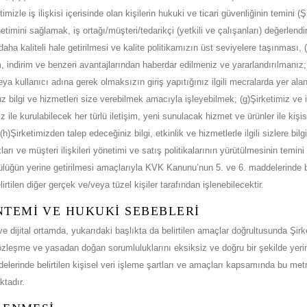
timizle iş ilişkisi içerisinde olan kişilerin hukuki ve ticari güvenliğinin temini (
enetimini sağlamak, iş ortağı/müşteri/tedarikçi (yetkili ve çalışanları) değerlend
aha kaliteli hale getirilmesi ve kalite politikamızın üst seviyelere taşınması, 
 indirim ve benzeri avantajlarından haberdar edilmeniz ve yararlandırılmanız
eya kullanıcı adına gerek olmaksızın giriş yapıtığınız ilgili mecralarda yer alan k
z bilgi ve hizmetleri size verebilmek amacıyla işleyebilmek; (g)Şirketimiz ve ilişki
 ile kurulabilecek her türlü iletişim, yeni sunulacak hizmet ve ürünler ile kişis
(h)Şirketimizden talep edeceğiniz bilgi, etkinlik ve hizmetlerle ilgili sizlere bilg
arı ve müşteri ilişkileri yönetimi ve satış politikalarının yürütülmesinin temi
ülüğün yerine getirilmesi amaçlarıyla KVK Kanunu’nun 5. ve 6. maddelerinde beli
elirtilen diğer gerçek ve/veya tüzel kişiler tarafından işlenebilecektir.
NTEMİ VE HUKUKİ SEBEBLERİ
k ve dijital ortamda, yukarıdaki başlıkta da belirtilen amaçlar doğrultusunda Şir
leşme ve yasadan doğan sorumluluklarını eksiksiz ve doğru bir şekilde yerine
elerinde belirtilen kişisel veri işleme şartları ve amaçları kapsamında bu metn
tadır.