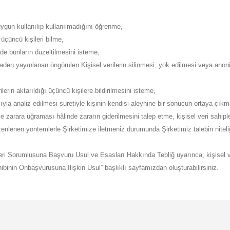
uygun kullanılıp kullanılmadığını öğrenme,
 üçüncü kişileri bilme,
nde bunların düzeltilmesini isteme,
n yayınlanan öngörülen Kişisel verilerin silinmesi, yok edilmesi veya anonim 
ilerin aktarıldığı üçüncü kişilere bildirilmesini isteme,
ıyla analiz edilmesi suretiyle kişinin kendisi aleyhine bir sonucun ortaya çıkm
 zarara uğraması hâlinde zararın giderilmesini talep etme, kişisel veri sahipleri
düzenlenen yöntemlerle Şirketimize iletmeniz durumunda Şirketimiz talebin niteli
ri Sorumlusuna Başvuru Usul ve Esasları Hakkında Tebliğ uyarınca, kişisel veri 
inin Önbaşvurusuna İlişkin Usul” başlıklı sayfamızdan oluşturabilirsiniz.