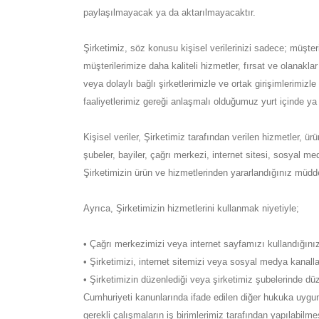
paylaşılmayacak ya da aktarılmayacaktır.
Şirketimiz, söz konusu kişisel verilerinizi sadece; müşt
müşterilerimize daha kaliteli hizmetler, fırsat ve olanakla
veya dolaylı bağlı şirketlerimizle ve ortak girişimlerimizl
faaliyetlerimiz gereği anlaşmalı olduğumuz yurt içinde ya da
Kişisel veriler, Şirketimiz tarafından verilen hizmetler, ür
şubeler, bayiler, çağrı merkezi, internet sitesi, sosyal med
Şirketimizin ürün ve hizmetlerinden yararlandığınız müddet
Ayrıca, Şirketimizin hizmetlerini kullanmak niyetiyle;
• Çağrı merkezimizi veya internet sayfamızı kullandığını
• Şirketimizi, internet sitemizi veya sosyal medya kanalla
• Şirketimizin düzenlediği veya şirketimiz şubelerinde düz
Cumhuriyeti kanunlarında ifade edilen diğer hukuka uygunlu
gerekli çalışmaların iş birimlerimiz tarafından yapılabilme