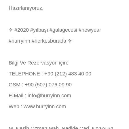
Hazırlanıyoruz.
✈ #2020 #yılbaşı #galagecesi #newyear
#hurryinn #herkesburada ✈
Bilgi Ve Rezervasyon için:
TELEPHONE : +90 (212) 483 40 00
GSM : +90 (507) 076 09 90
E-Mail : info@hurryinn.com
Web : www.hurryinn.com
M. Nesih Özmen Mah. Nadide Cad. No:62-64